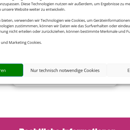
Empfehlungen für Ihre Reise
 anzupassen. Diese Technologien nutzen wir außerdem, um Ergebnisse zu m
nsere Website weiter zu entwickeln.
Sinnvolle Extras, die oft dazu gebucht werden.
u bieten, verwenden wir Technologien wie Cookies, um Geräteinformationen
nologien zustimmmen, können wir Daten wie das Surfverhalten oder eindeut
mmung nicht erteilen oder zurückziehen, können bestimmte Merkmale und Fu
 und Marketing Cookies.
ren
Nur technisch notwendige Cookies
E
Mietwagen