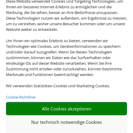
Andalusien, Kuba, Kanada, die USA oder doch
Diese Website verwendet Cookies und Targeting Technologien, um
Ihnen ein besseres Internet-Erlebnis zu ermöglichen und die
lieber Asien? Es gibt so viel zu entdecken auf
Werbung, die Sie sehen, besser an Ihre Bedürfnisse anzupassen.
der Welt und mit unseren Rundreiseangebote
Diese Technologien nutzen wir außerdem, um Ergebnisse zu messen,
erleben Sie Ihre Traumdestinationen in ihrer
um zu verstehen, woher unsere Besucher kommen oder um unsere
Website weiter zu entwickeln.
vollen Vielfalt.
Um Ihnen ein optimales Erlebnis zu bieten, verwenden wir
Technologien wie Cookies, um Geräteinformationen zu speichern
und/oder darauf zuzugreifen. Wenn Sie diesen Technologien
zustimmmen, können wir Daten wie das Surfverhalten oder
eindeutige IDs auf dieser Website verarbeiten. Wenn Sie ihre
Zustimmung nicht erteilen oder zurückziehen, können bestimmte

Merkmale und Funktionen beeinträchtigt werden.
Wir verwenden Statistiken-Cookies und Marketing Cookies.
Cookie-Richtlinie
RIESIGE AUSWAHL
Alle Cookies akzeptieren
Wählen Sie aus einer Vielzahl an Rundreiseangeboten
weltweit
Nur technisch notwendige Cookies